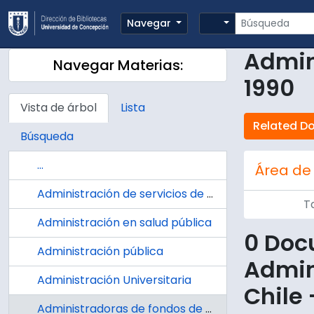
Skip to main content
Búsqueda
Search options
Navegar
Admin
Navegar Materias:
1990
Vista de árbol
Lista
Related D
Búsqueda
...
Área de
Administración de servicios de salud
T
Administración en salud pública
0 Doc
Administración pública
Admin
Administración Universitaria
Chile 
Administradoras de fondos de pensiones -- Chile -- 1981-1990