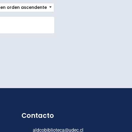
ón en orden ascendente
Contacto
aldcobiblioteca@udec.cl