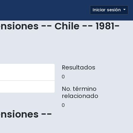
e page
Iniciar sesión
Portapapeles
Enlaces rápidos
siones -- Chile -- 1981-
Resultados
0
No. término
relacionado
0
nsiones --