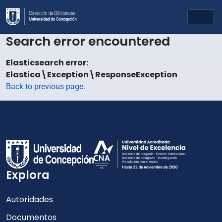
Skip to main content
Togg
Search error encountered
Elasticsearch error:
Elastica\Exception\ResponseException
Back to previous page.
Explora
Autoridades
Documentos