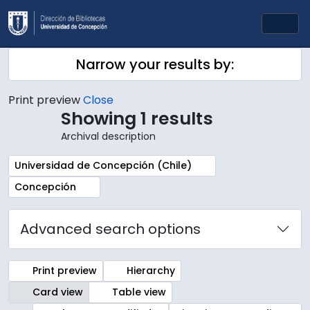
Skip to main content
Togg
Narrow your results by:
Print preview
Close
Showing 1 results
Archival description
Remove filter:
Universidad de Concepción (Chile)
Remove filter:
Concepción
Advanced search options
Print preview
Hierarchy
Card view
Table view