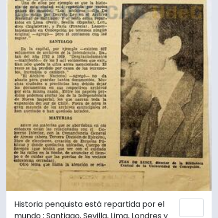
Historia penquista está repartida por el
Add 
mundo ; Santiago, Sevilla, Lima, Londres y