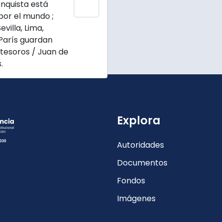
enquista está
Add to clipboard
por el mundo ;
evilla, Lima,
París guardan
tesoros / Juan de
.
Explora
Autoridades
Documentos
Fondos
Imágenes