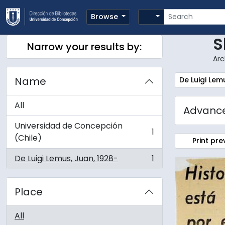
Skip to main content
Search
Search options
Browse
S
Narrow your results by:
Arc
Name
Remove filte
De Luigi Lem
All
Advance
Universidad de Concepción
1
, 1 results
(Chile)
Print pre
De Luigi Lemus, Juan, 1928-
1
, 1 results
Place
All