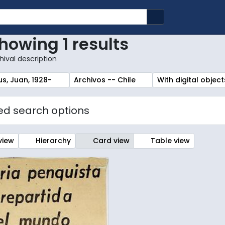
Search in browse
howing 1 results
hival description
r:
Remove filter:
Remove filter:
us, Juan, 1928-
Archivos -- Chile
With digital object
d search options
view
Hierarchy
Card view
Table view