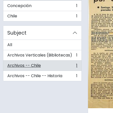
Concepción
1
, 1 results
Chile
1
, 1 results
Subject
All
Archivos Verticales (Bibliotecas)
1
, 1 results
Archivos -- Chile
1
, 1 results
Archivos -- Chile -- Historia
1
, 1 results