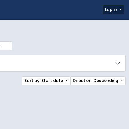
 page
Log in
Clipboard
Quick links
s
Sort by: Start date
Direction: Descending