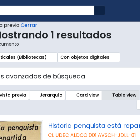
Search in brows
ta previa
Cerrar
ostrando 1 resultados
cumento
r:
Remove filter:
ticales (Bibliotecas)
Con objetos digitales
es avanzadas de búsqueda
vista previa
Jerarquía
Card view
Table view
CL UDEC ALDCO 001 AVSCH-JDLL-01
·