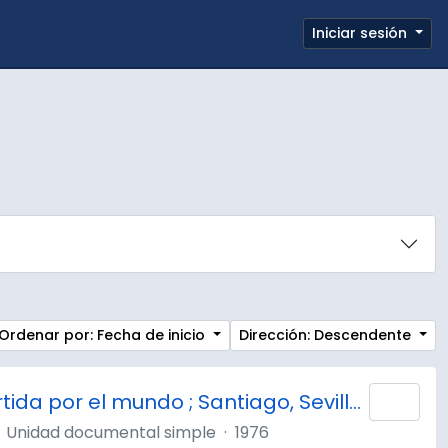
e page
Iniciar sesión
Portapapeles
Enlaces rápidos
Ordenar por: Fecha de inicio
Dirección: Descendente
Historia penquista está repartida por el mundo ; Santiago, Sevilla, Lima, Londres y París guardan preciados tesoros / Juan de Luigi Lemus.
Añad
Unidad documental simple
·
1976