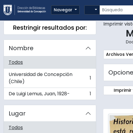
Skip to main content
Búsqueda
Search options
Navegar
Imprimir vis
Restringir resultados por:
M
Do
Nombre
Remove filte
Archivos Ver
Todos
Opcion
Universidad de Concepción
1
, 1 resultados
(Chile)
Imprimir 
De Luigi Lemus, Juan, 1928-
1
, 1 resultados
Lugar
Todos