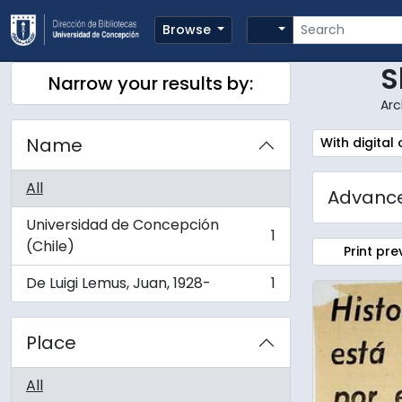
Skip to main content
Search
Search options
Browse
S
Narrow your results by:
Arc
Name
Remove filte
With digital
All
Advance
Universidad de Concepción
1
, 1 results
(Chile)
Print pre
De Luigi Lemus, Juan, 1928-
1
, 1 results
Place
All