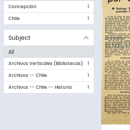
Concepción
1
, 1 results
Chile
1
, 1 results
Subject
All
Archivos Verticales (Bibliotecas)
1
, 1 results
Archivos -- Chile
1
, 1 results
Archivos -- Chile -- Historia
1
, 1 results