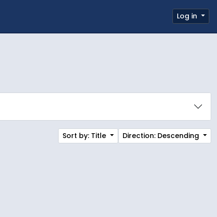
 page
Log in
Clipboard
Quick links
Sort by: Title
Direction: Descending