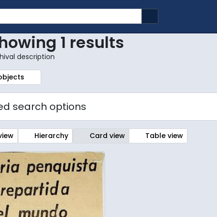
Search in browse
howing 1 results
hival description
r:
 objects
d search options
view
Hierarchy
Card view
Table view