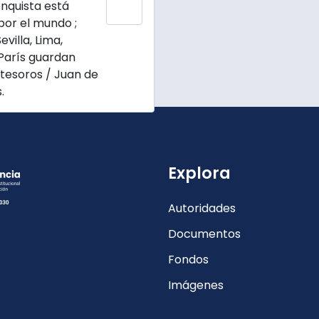
enquista está
Add to clipboard
por el mundo ;
evilla, Lima,
París guardan
tesoros / Juan de
.
Explora
Autoridades
Documentos
Fondos
Imágenes