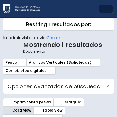
Skip to main content
Togg
Restringir resultados por:
Imprimir vista previa
Cerrar
Mostrando 1 resultados
Documento
Remove filter:
Remove filter:
Penco
Archivos Verticales (Bibliotecas)
Remove filter:
Con objetos digitales
Opciones avanzadas de búsqueda
Imprimir vista previa
Jerarquía
Card view
Table view