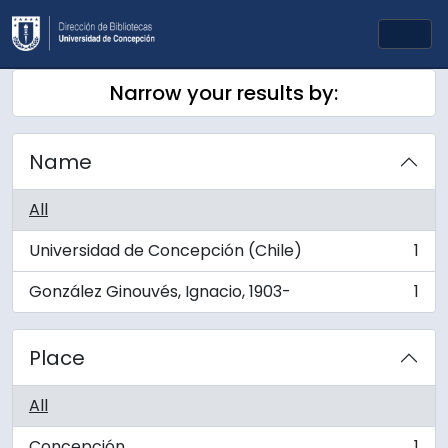
Skip to main content
Togg
Narrow your results by:
Name
All
Universidad de Concepción (Chile)
1
, 1 results
González Ginouvés, Ignacio, 1903-
1
, 1 results
Place
All
Concepción
1