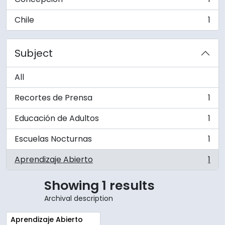
, 1 results
Chile
1
, 1 results
Subject
All
Recortes de Prensa
1
, 1 results
Educación de Adultos
1
, 1 results
Escuelas Nocturnas
1
, 1 results
Aprendizaje Abierto
1
, 1 results
Showing 1 results
Archival description
Remove filter:
Aprendizaje Abierto