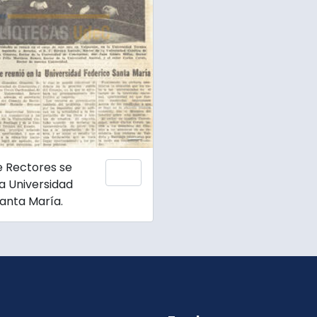
e Rectores se
Añadir al portapapeles
la Universidad
anta María.