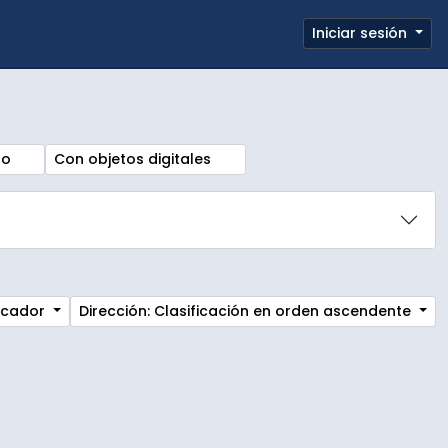
e page
Iniciar sesión
Portapapeles
Enlaces rápidos
Remove filter:
do
Con objetos digitales
ficador
Dirección: Clasificación en orden ascendente