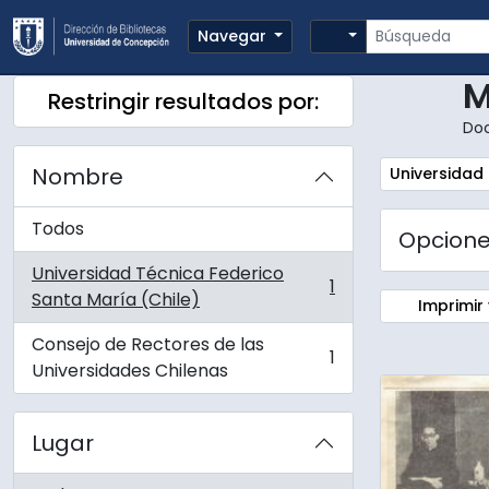
Skip to main content
Búsqueda
Search options
Navegar
M
Restringir resultados por:
Do
Nombre
Remove filte
Universidad 
Todos
Opcion
Universidad Técnica Federico
1
, 1 resultados
Santa María (Chile)
Imprimir 
Consejo de Rectores de las
1
, 1 resultados
Universidades Chilenas
Lugar