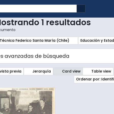
Search in brows
ostrando 1 resultados
cumento
r:
Remove filter:
Técnica Federico Santa María (Chile)
Educación y Esta
es avanzadas de búsqueda
vista previa
Jerarquía
Card view
Table view
Ordenar por: Identi