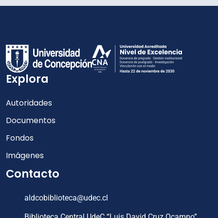
Explora
Autoridades
Documentos
Fondos
Imágenes
Contacto
aldcobiblioteca@udec.cl
Biblioteca Central UdeC “Luis David Cruz Ocampo”,