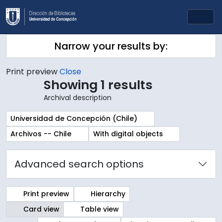
Skip to main content
Togg
Narrow your results by:
Print preview
Close
Showing 1 results
Archival description
Remove filter:
Universidad de Concepción (Chile)
Remove filter:
Remove filter:
Archivos -- Chile
With digital objects
Advanced search options
Print preview
Hierarchy
Card view
Table view