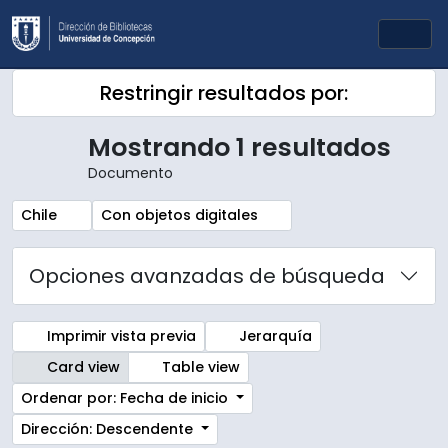
Skip to main content
Togg
Restringir resultados por:
Mostrando 1 resultados
Documento
Remove filter:
Remove filter:
Chile
Con objetos digitales
Opciones avanzadas de búsqueda
Imprimir vista previa
Jerarquía
Card view
Table view
Ordenar por: Fecha de inicio
Dirección: Descendente