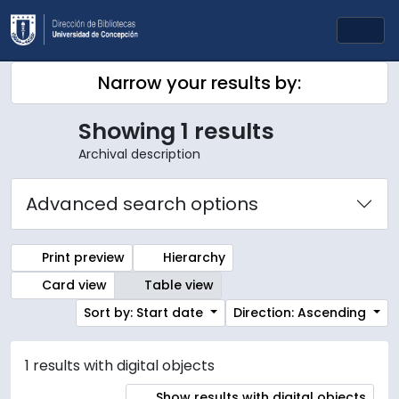
Skip to main content
Togg
Narrow your results by:
Showing 1 results
Archival description
Advanced search options
Print preview
Hierarchy
Card view
Table view
Sort by: Start date
Direction: Ascending
1 results with digital objects
Show results with digital objects