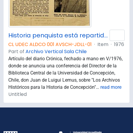
Historia penquista está repartida por el mundo ; Santiago, Sevilla, Lima, Londres y París guardan preciados tesoros / Juan de Luigi Lemus.
Add 
CL UDEC ALDCO 001 AVSCH-JDLL-01
·
Item
·
1976
Part of
Archivo Vertical Sala Chile
Artículo del diario Crónica, fechado a mano en V/1976,
donde se anuncia una conferencia del Director de la
Biblioteca Central de la Universidad de Concepción,
Chile, don Juan de Luigui Lemus, sobre "Los Archivos
Históricos para la Historia de Concepción"
…
read more
Untitled