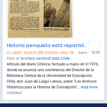
Historia penquista está repartida por el mundo ; Santiago, Sevilla, Lima, Londres y París guardan preciados tesoros / Juan de Luigi Lemus.
Add 
CL UDEC ALDCO 001 AVSCH-JDLL-01
·
Item
·
1976
Part of
Archivo Vertical Sala Chile
Artículo del diario Crónica, fechado a mano en V/1976,
donde se anuncia una conferencia del Director de la
Biblioteca Central de la Universidad de Concepción,
Chile, don Juan de Luigui Lemus, sobre "Los Archivos
Históricos para la Historia de Concepción"
…
read more
Untitled