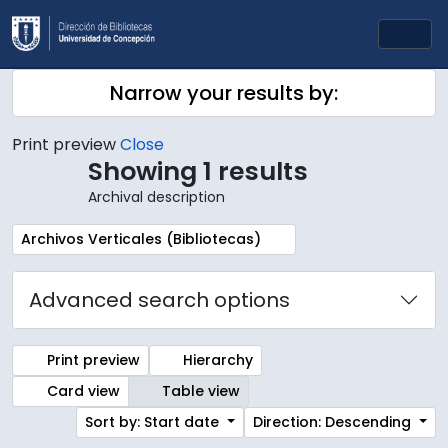
Skip to main content
Togg
Narrow your results by:
Print preview
Close
Showing 1 results
Archival description
Remove filter:
Archivos Verticales (Bibliotecas)
Advanced search options
Print preview
Hierarchy
Card view
Table view
Sort by: Start date
Direction: Descending