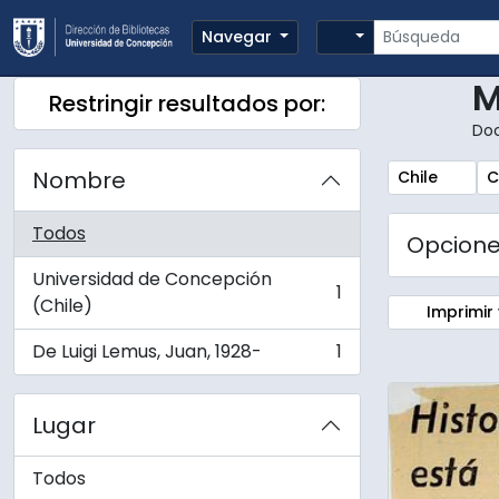
Skip to main content
Búsqueda
Search options
Navegar
M
Restringir resultados por:
Do
Nombre
Remove filte
R
Chile
C
Todos
Opcion
Universidad de Concepción
1
, 1 resultados
(Chile)
Imprimir 
De Luigi Lemus, Juan, 1928-
1
, 1 resultados
Lugar
Todos