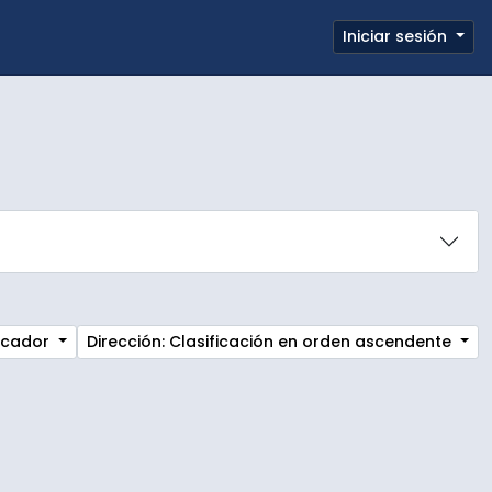
e page
Iniciar sesión
Portapapeles
Enlaces rápidos
ficador
Dirección: Clasificación en orden ascendente