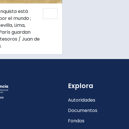
enquista está
Añadir al portapapeles
por el mundo ;
evilla, Lima,
París guardan
tesoros / Juan de
.
Explora
Autoridades
Documentos
Fondos