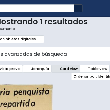
Search in brows
ostrando 1 resultados
cumento
r:
emove filter:
on objetos digitales
es avanzadas de búsqueda
vista previa
Jerarquía
Card view
Table view
Ordenar por: Identi