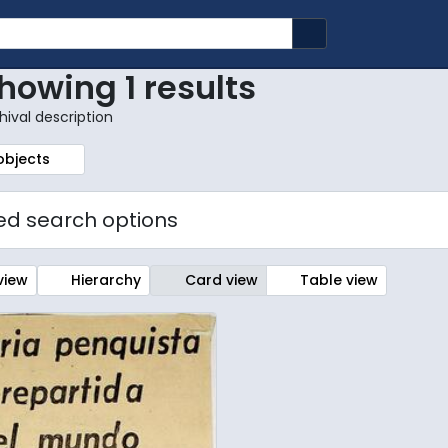
Search in browse
howing 1 results
hival description
r:
 objects
d search options
view
Hierarchy
Card view
Table view