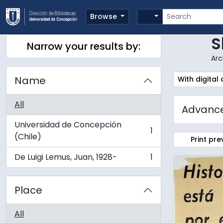
Skip to main content
Search
Search options
Browse
S
Narrow your results by:
Arc
Name
Remove filte
With digital
All
Advance
Universidad de Concepción
1
, 1 results
(Chile)
Print pre
De Luigi Lemus, Juan, 1928-
1
, 1 results
Place
All