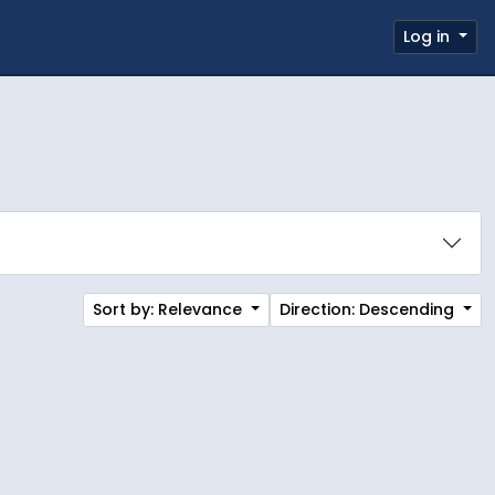
 page
Log in
Clipboard
Quick links
Sort by: Relevance
Direction: Descending