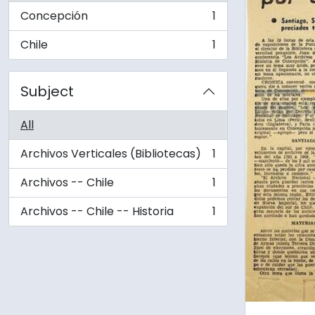
Concepción
1
, 1 results
Chile
1
, 1 results
Subject
All
Archivos Verticales (Bibliotecas)
1
, 1 results
Archivos -- Chile
1
, 1 results
Archivos -- Chile -- Historia
1
, 1 results