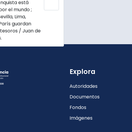
enquista está
Add to clipboard
por el mundo ;
evilla, Lima,
París guardan
tesoros / Juan de
.
Explora
Autoridades
Documentos
Fondos
Imágenes