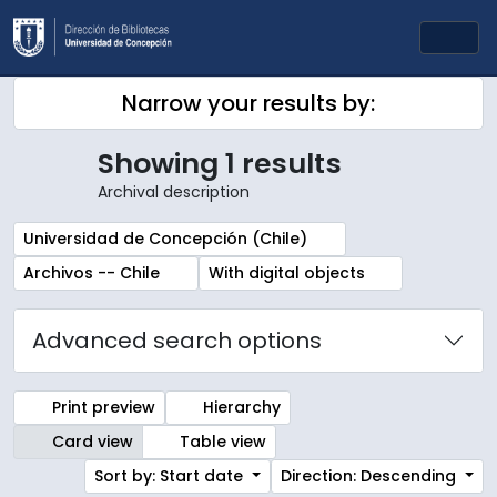
Skip to main content
Togg
Narrow your results by:
Showing 1 results
Archival description
Remove filter:
Universidad de Concepción (Chile)
Remove filter:
Remove filter:
Archivos -- Chile
With digital objects
Advanced search options
Print preview
Hierarchy
Card view
Table view
Sort by: Start date
Direction: Descending