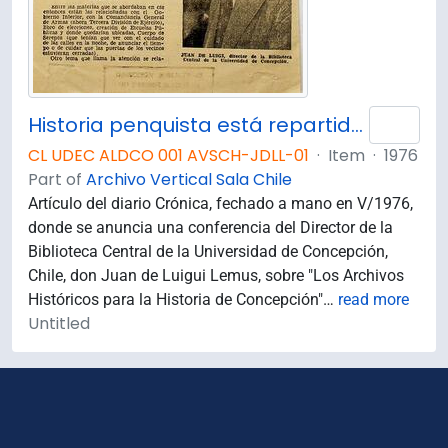
Historia penquista está repartida por el mundo ; Santiago, Sevilla, Lima, Londres y París guardan preciados tesoros / Juan de Luigi Lemus.
Add 
CL UDEC ALDCO 001 AVSCH-JDLL-01
·
Item
·
1976
Part of
Archivo Vertical Sala Chile
Artículo del diario Crónica, fechado a mano en V/1976,
donde se anuncia una conferencia del Director de la
Biblioteca Central de la Universidad de Concepción,
Chile, don Juan de Luigui Lemus, sobre "Los Archivos
Históricos para la Historia de Concepción"
…
read more
Untitled