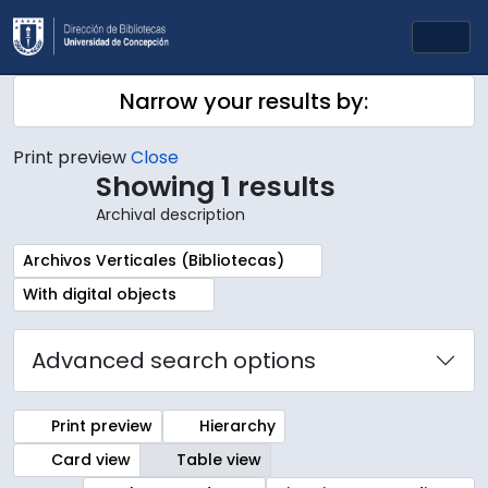
Skip to main content
Togg
Narrow your results by:
Print preview
Close
Showing 1 results
Archival description
Remove filter:
Archivos Verticales (Bibliotecas)
Remove filter:
With digital objects
Advanced search options
Print preview
Hierarchy
Card view
Table view