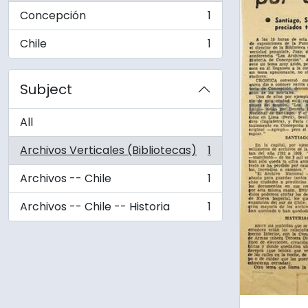
Concepción
1
, 1 results
Chile
1
, 1 results
Subject
All
Archivos Verticales (Bibliotecas)
1
, 1 results
Archivos -- Chile
1
, 1 results
Archivos -- Chile -- Historia
1
, 1 results