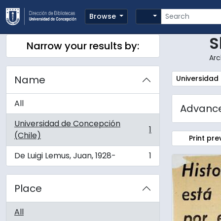
Skip to main content
Search
Search options
Browse
S
Narrow your results by:
Arc
Name
Remove filte
Universidad
All
Advance
Universidad de Concepción
1
, 1 results
(Chile)
Print pre
De Luigi Lemus, Juan, 1928-
1
, 1 results
Place
All