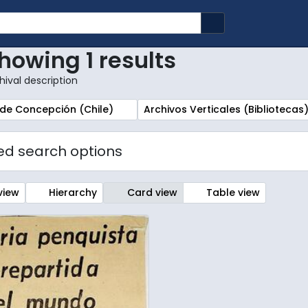
Search in browse
howing 1 results
hival description
r:
Remove filter:
 de Concepción (Chile)
Archivos Verticales (Bibliotecas
d search options
view
Hierarchy
Card view
Table view