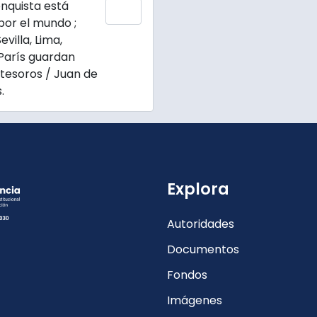
enquista está
Add to clipboard
por el mundo ;
evilla, Lima,
París guardan
tesoros / Juan de
.
Explora
Autoridades
Documentos
Fondos
Imágenes