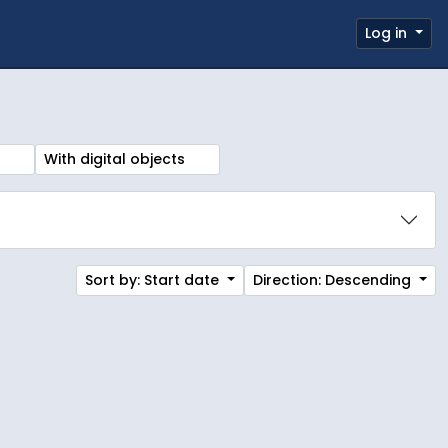
 page
Log in
Clipboard
Quick links
Remove filter:
)
With digital objects
Sort by: Start date
Direction: Descending