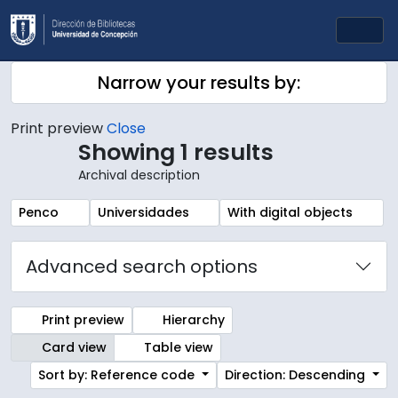
Skip to main content
Togg
Narrow your results by:
Print preview
Close
Showing 1 results
Archival description
Remove filter:
Remove filter:
Remove filter:
Penco
Universidades
With digital objects
Advanced search options
Print preview
Hierarchy
Card view
Table view
Sort by: Reference code
Direction: Descending