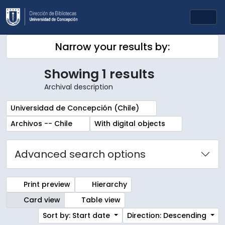
Skip to main content
Togg
Narrow your results by:
Showing 1 results
Archival description
Remove filter:
Universidad de Concepción (Chile)
Remove filter:
Remove filter:
Archivos -- Chile
With digital objects
Advanced search options
Print preview
Hierarchy
Card view
Table view
Sort by: Start date
Direction: Descending