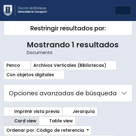
Skip to main content
Togg
Restringir resultados por:
Mostrando 1 resultados
Documento
Remove filter:
Remove filter:
Penco
Archivos Verticales (Bibliotecas)
Remove filter:
Con objetos digitales
Opciones avanzadas de búsqueda
Imprimir vista previa
Jerarquía
Card view
Table view
Ordenar por: Código de referencia