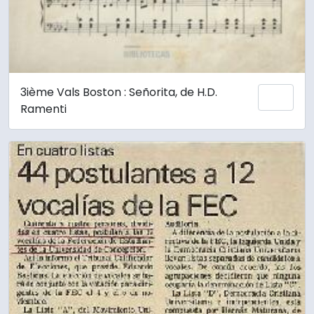
3ième Vals Boston : Señorita, de H.D.
Añadi
Ramenti