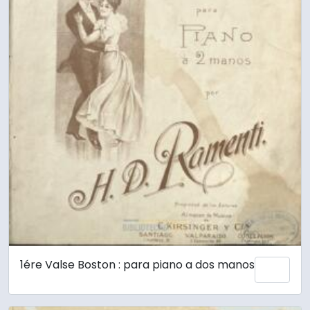
1ére Valse Boston : para piano a dos manos
Añadi