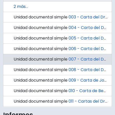
2 más...
Unidad documental simple
003 - Carta del Dr. Ignacio González G. al Dr. José González.
Unidad documental simple
004 - Carta del Dr. Ignacio González G. al Dr. Carlos Martínez.
Unidad documental simple
005 - Carta del Dr. Ignacio González G. al Dr. Marcelino Varas.
Unidad documental simple
006 - Carta del Dr. Ignacio González G. al Dr. Benjamin Horning.
Unidad documental simple
007 - Carta del Dr. Ignacio González G. a la Señora Hilda K. de Larraguibel.
Unidad documental simple
008 - Carta del Dr. José González al Dr. Abraham Horwitz Barak.
Unidad documental simple
009 - Carta de John H. Janney al Dr. Ignacio González G.
Unidad documental simple
010 - Carta de Benjamin G. Horning al Dr. Ignacio González G.
Unidad documental simple
011 - Cartas del Dr. Ignacio González G. a los doctores Carlos Martínez y Raúl Hernández.
2 más...
Informes