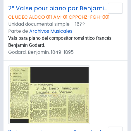
2° Valse pour piano par Benjamin Godard
Añad
CL UDEC ALDCO 011 AM-01 CPPCHZ-FGH-001
·
Unidad documental simple
·
18??
Parte de
Archivos Musicales
Vals para piano del compositor romántico francés
Benjamin Godard.
Godard, Benjamin, 1849-1895