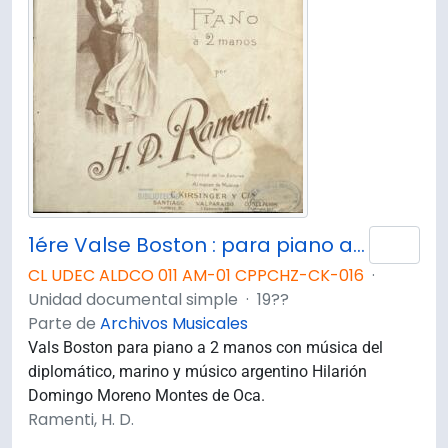
1ére Valse Boston : para piano a dos manos
Añad
CL UDEC ALDCO 011 AM-01 CPPCHZ-CK-016
·
Unidad documental simple
·
19??
Parte de
Archivos Musicales
Vals Boston para piano a 2 manos con música del
diplomático, marino y músico argentino Hilarión
Domingo Moreno Montes de Oca.
Ramenti, H. D.