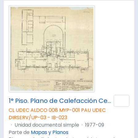
1° Piso. Plano de Calefacción Central. D109
Añad
CL UDEC ALDCO 008 MYP-001 PAU UDEC
DIRSERV/UP-03 - IB-023
·
Unidad documental simple
·
1977-09
Parte de
Mapas y Planos