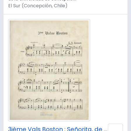
El Sur (Concepción, Chile)
3ième Vals Boston : Señorita, de H.D. Ramenti
Añad