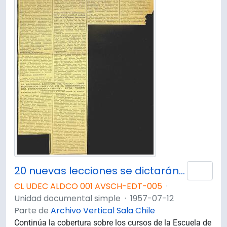
20 nuevas lecciones se dictarán hoy en la Escuela de Invierno universitaria: temas
Añad
CL UDEC ALDCO 001 AVSCH-EDT-005
·
Unidad documental simple
·
1957-07-12
Parte de
Archivo Vertical Sala Chile
Continúa la cobertura sobre los cursos de la Escuela de