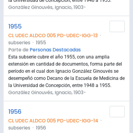
la Universidad de Concepción, entre 1948 a 1955.
González Ginouvés, Ignacio, 1903-
1955
Añad
CL UDEC ALDCO 005 PD-UDEC-IGG-13
·
subseries
·
1955
Parte de
Personas Destacadas
Esta subserie cubre el año 1955, con una amplia
extensión en cantidad de documentos, forma parte del
período en el cual don Ignacio González Ginouvés se
desempeñó como Decano de la Escuela de Medicina de
la Universidad de Concepción, entre 1948 a 1955.
González Ginouvés, Ignacio, 1903-
1956
Añad
CL UDEC ALDCO 005 PD-UDEC-IGG-14
·
subseries
·
1956