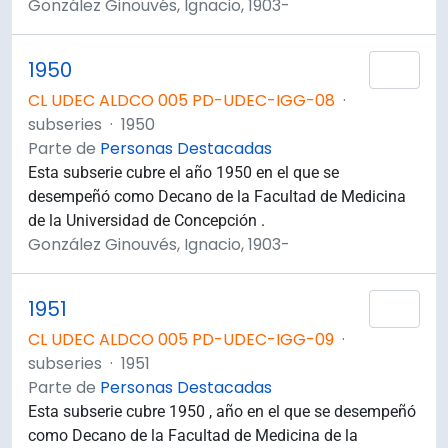
González Ginouvés, Ignacio, 1903-
1950
Añad
CL UDEC ALDCO 005 PD-UDEC-IGG-08
·
subseries
·
1950
Parte de
Personas Destacadas
Esta subserie cubre el año 1950 en el que se
desempeñó como Decano de la Facultad de Medicina
de la Universidad de Concepción .
González Ginouvés, Ignacio, 1903-
1951
Añad
CL UDEC ALDCO 005 PD-UDEC-IGG-09
·
subseries
·
1951
Parte de
Personas Destacadas
Esta subserie cubre 1950 , año en el que se desempeñó
como Decano de la Facultad de Medicina de la