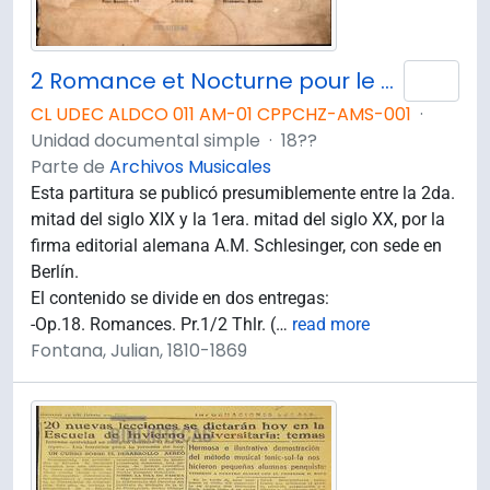
2 Romance et Nocturne pour le Piano composés par Jules Fontana.
Añad
CL UDEC ALDCO 011 AM-01 CPPCHZ-AMS-001
·
Unidad documental simple
·
18??
Parte de
Archivos Musicales
Esta partitura se publicó presumiblemente entre la 2da.
mitad del siglo XIX y la 1era. mitad del siglo XX, por la
firma editorial alemana A.M. Schlesinger, con sede en
Berlín.
El contenido se divide en dos entregas:
-Op.18. Romances. Pr.1/2 Thlr. (
…
read more
Fontana, Julian, 1810-1869