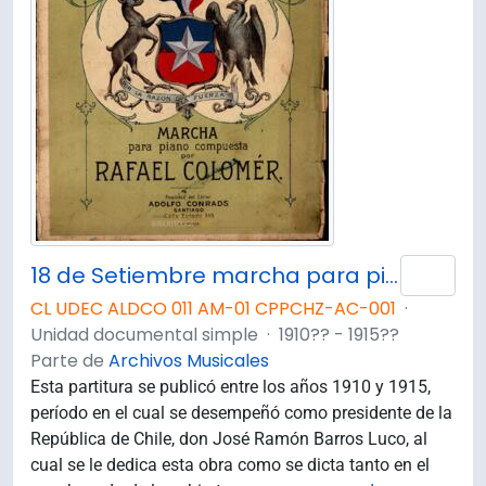
18 de Setiembre marcha para piano compuesta por Rafael Colomér
Añad
CL UDEC ALDCO 011 AM-01 CPPCHZ-AC-001
·
Unidad documental simple
·
1910?? - 1915??
Parte de
Archivos Musicales
Esta partitura se publicó entre los años 1910 y 1915,
período en el cual se desempeñó como presidente de la
República de Chile, don José Ramón Barros Luco, al
cual se le dedica esta obra como se dicta tanto en el