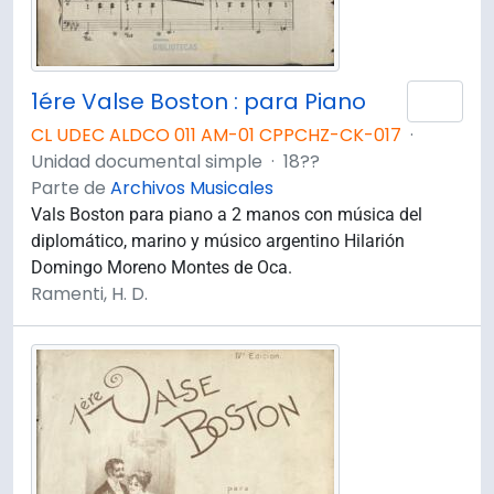
1ére Valse Boston : para Piano
Añad
CL UDEC ALDCO 011 AM-01 CPPCHZ-CK-017
·
Unidad documental simple
·
18??
Parte de
Archivos Musicales
Vals Boston para piano a 2 manos con música del
diplomático, marino y músico argentino Hilarión
Domingo Moreno Montes de Oca.
Ramenti, H. D.