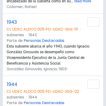
encabezado de la cubierta como en su
…
read more
Colomer, Rafael
1943
Añad
CL UDEC ALDCO 005 PD-UDEC-IGG-01
·
subseries
·
1943
Parte de
Personas Destacadas
Esta subserie abarca el año 1943, cuando Ignacio
González Ginouvés se desempeñó como
Vicepresidente Ejecutivo de la Junta Central de
Beneficencia y Asistencia Social.
González Ginouvés, Ignacio, 1903-
1944
Añad
CL UDEC ALDCO 005 PD-UDEC-IGG-02
·
subseries
·
1944
Parte de
Personas Destacadas