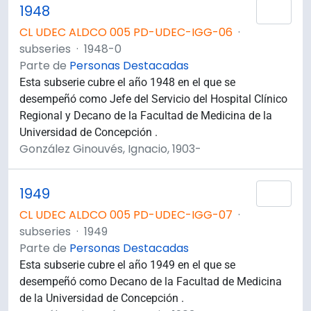
1948
Añad
CL UDEC ALDCO 005 PD-UDEC-IGG-06
·
subseries
·
1948-0
Parte de
Personas Destacadas
Esta subserie cubre el año 1948 en el que se
desempeñó como Jefe del Servicio del Hospital Clínico
Regional y Decano de la Facultad de Medicina de la
Universidad de Concepción .
González Ginouvés, Ignacio, 1903-
1949
Añad
CL UDEC ALDCO 005 PD-UDEC-IGG-07
·
subseries
·
1949
Parte de
Personas Destacadas
Esta subserie cubre el año 1949 en el que se
desempeñó como Decano de la Facultad de Medicina
de la Universidad de Concepción .