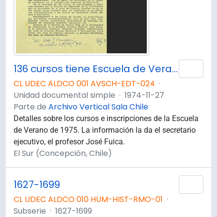
136 cursos tiene Escuela de Verano
Añad
CL UDEC ALDCO 001 AVSCH-EDT-024
·
Unidad documental simple
·
1974-11-27
Parte de
Archivo Vertical Sala Chile
Detalles sobre los cursos e inscripciones de la Escuela
de Verano de 1975. La información la da el secretario
ejecutivo, el profesor José Fuica.
El Sur (Concepción, Chile)
1627-1699
Añad
CL UDEC ALDCO 010 HUM-HIST-RMO-01
·
Subserie
·
1627-1699