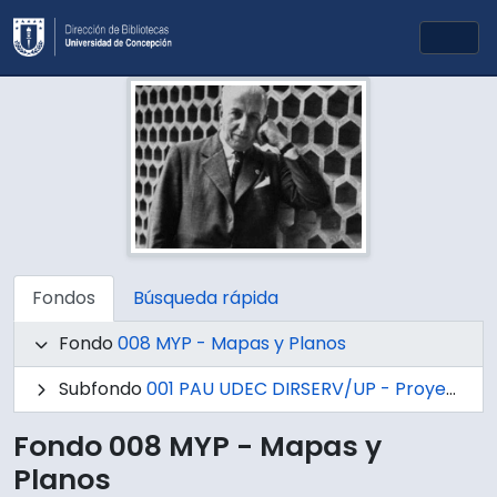
Skip to main content
Togg
Fondos
Búsqueda rápida
Fondo
008 MYP - Mapas y Planos
Subfondo
001 PAU UDEC DIRSERV/UP - Proyectos de Arquitectura y Urbanismo UdeC Dirección de Servicios / Unidad de Proyectos
Fondo 008 MYP - Mapas y
Planos