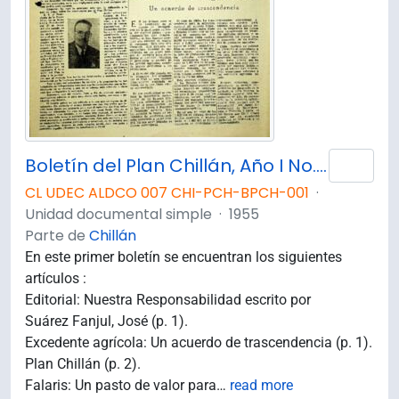
Boletín del Plan Chillán, Año I No.1 Enero - Febrero 1955.
Añad
CL UDEC ALDCO 007 CHI-PCH-BPCH-001
·
Unidad documental simple
·
1955
Parte de
Chillán
En este primer boletín se encuentran los siguientes
artículos :
Editorial: Nuestra Responsabilidad escrito por
Suárez Fanjul, José (p. 1).
Excedente agrícola: Un acuerdo de trascendencia (p. 1).
Plan Chillán (p. 2).
Falaris: Un pasto de valor para
…
read more