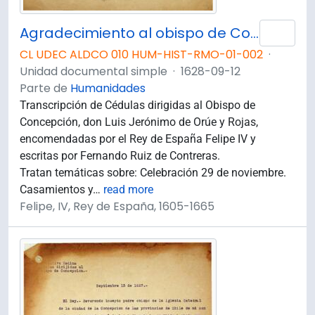
Agradecimiento al obispo de Concepción por las celebraciones realizadas en las Indias
Añad
CL UDEC ALDCO 010 HUM-HIST-RMO-01-002
·
Unidad documental simple
·
1628-09-12
Parte de
Humanidades
Transcripción de Cédulas dirigidas al Obispo de
Concepción, don Luis Jerónimo de Orúe y Rojas,
encomendadas por el Rey de España Felipe IV y
escritas por Fernando Ruiz de Contreras.
Tratan temáticas sobre: Celebración 29 de noviembre.
Casamientos y
…
read more
Felipe, IV, Rey de España, 1605-1665