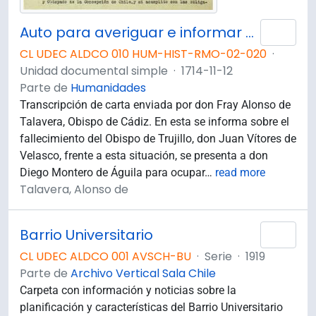
Auto para averiguar e informar sobre la forma de actuar de Don Diego Montero de Águila en su calidad de Obispo de Concepción, con la finalidad de que el Rey admita su nombramiento como nuevo Obispo de Trujillo
Añad
CL UDEC ALDCO 010 HUM-HIST-RMO-02-020
·
Unidad documental simple
·
1714-11-12
Parte de
Humanidades
Transcripción de carta enviada por don Fray Alonso de
Talavera, Obispo de Cádiz. En esta se informa sobre el
fallecimiento del Obispo de Trujillo, don Juan Vítores de
Velasco, frente a esta situación, se presenta a don
Diego Montero de Águila para ocupar
…
read more
Talavera, Alonso de
Barrio Universitario
Añad
CL UDEC ALDCO 001 AVSCH-BU
·
Serie
·
1919
Parte de
Archivo Vertical Sala Chile
Carpeta con información y noticias sobre la
planificación y características del Barrio Universitario