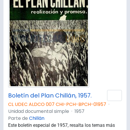
Boletín del Plan Chillán, 1957.
Añad
CL UDEC ALDCO 007 CHI-PCH-BPCH-01957
·
Unidad documental simple
·
1957
Parte de
Chillán
Este boletín especial de 1957, resalta los temas más