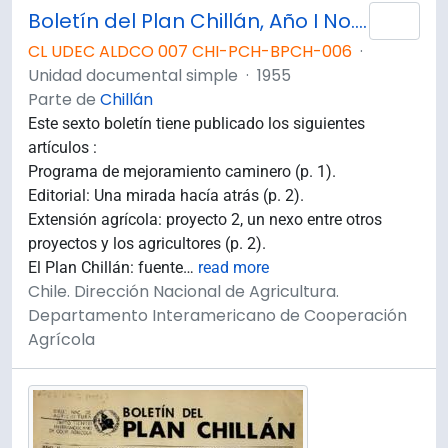
Boletín del Plan Chillán, Año I No.6 Noviembre - Diciembre 1955.
Añad
CL UDEC ALDCO 007 CHI-PCH-BPCH-006
·
Unidad documental simple
·
1955
Parte de
Chillán
Este sexto boletín tiene publicado los siguientes
artículos :
Programa de mejoramiento caminero (p. 1).
Editorial: Una mirada hacía atrás (p. 2).
Extensión agrícola: proyecto 2, un nexo entre otros
proyectos y los agricultores (p. 2).
El Plan Chillán: fuente
…
read more
Chile. Dirección Nacional de Agricultura.
Departamento Interamericano de Cooperación
Agrícola