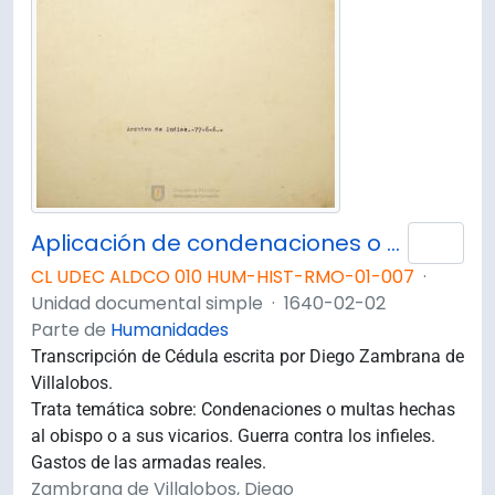
Aplicación de condenaciones o multas a la guerra contra los infieles
Añad
CL UDEC ALDCO 010 HUM-HIST-RMO-01-007
·
Unidad documental simple
·
1640-02-02
Parte de
Humanidades
Transcripción de Cédula escrita por Diego Zambrana de
Villalobos.
Trata temática sobre: Condenaciones o multas hechas
al obispo o a sus vicarios. Guerra contra los infieles.
Gastos de las armadas reales.
Zambrana de Villalobos, Diego