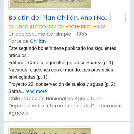
Boletín del Plan Chillán, Año I No.2 Marzo - Abril 1955.
Añad
CL UDEC ALDCO 007 CHI-PCH-BPCH-002
·
Unidad documental simple
·
1955
Parte de
Chillán
Este segundo boletín tiene publicado los siguientes
artículos :
Editorial: Carta al agricultor por José Suárez (p. 1).
Nuestras relaciones con el mundo: tres provincias
privilegiadas (p. 1).
Proyecto 22: conservación de suelos y aguas (p. 2).
Sarna
…
read more
Chile. Dirección Nacional de Agricultura.
Departamento Interamericano de Cooperación
Agrícola