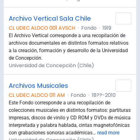
Archivo Vertical Sala Chile
Añad
CL UDEC ALDCO 001 AVSCH
·
Fondo
·
1919
El Archivo Vertical corresponde a una recopilación de
archivos documentales en distintos formatos relativos
a la creación, formación y desarrollo de la Universidad
de Concepción.
Universidad de Concepción (Chile)
Archivos Musicales
Añad
CL UDEC ALDCO 011 AM
·
Fondo
·
18??-2010
Este Fondo corresponde a una recopilación de
colecciones musicales en distintos formatos: partituras
impresas, discos de vinilo y CD ROM y DVDs de música
interpretada y palabra hablada, cintas magnetofónicas
con grabaciones sonoras académicas
…
read more