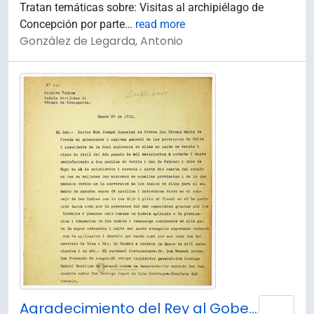
Tratan temáticas sobre: Visitas al archipiélago de
Concepción por parte
…
read more
González de Legarda, Antonio
Agradecimiento del Rey al Gobernador de Chile por los trabajos hechos y lo encarga a continuar
Añad