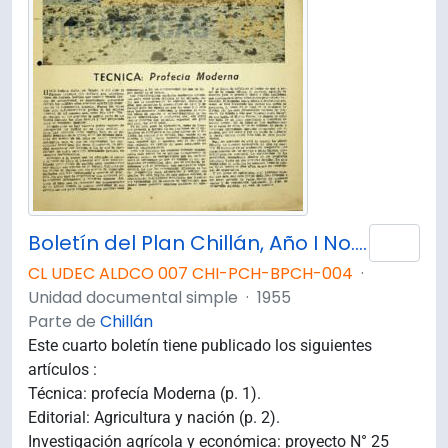
Boletín del Plan Chillán, Año I No.4 Julio - Agosto 1955.
Añad
CL UDEC ALDCO 007 CHI-PCH-BPCH-004
·
Unidad documental simple
·
1955
Parte de
Chillán
Este cuarto boletín tiene publicado los siguientes
artículos :
Técnica: profecía Moderna (p. 1).
Editorial: Agricultura y nación (p. 2).
Investigación agrícola y económica: proyecto N° 25