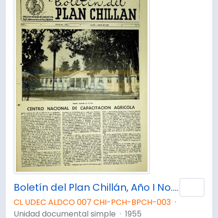
Boletín del Plan Chillán, Año I No.3 Mayo - Junio1955.
Añad
CL UDEC ALDCO 007 CHI-PCH-BPCH-003
·
Unidad documental simple
·
1955