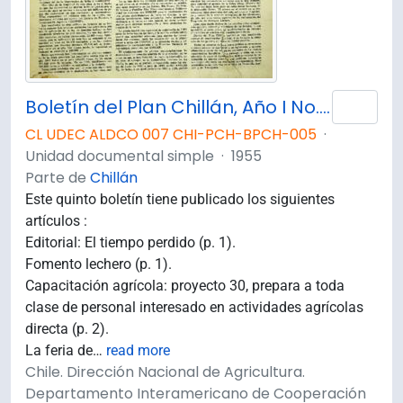
Boletín del Plan Chillán, Año I No.5 Septiembre - Octubre 1955.
Añad
CL UDEC ALDCO 007 CHI-PCH-BPCH-005
·
Unidad documental simple
·
1955
Parte de
Chillán
Este quinto boletín tiene publicado los siguientes
artículos :
Editorial: El tiempo perdido (p. 1).
Fomento lechero (p. 1).
Capacitación agrícola: proyecto 30, prepara a toda
clase de personal interesado en actividades agrícolas
directa (p. 2).
La feria de
…
read more
Chile. Dirección Nacional de Agricultura.
Departamento Interamericano de Cooperación