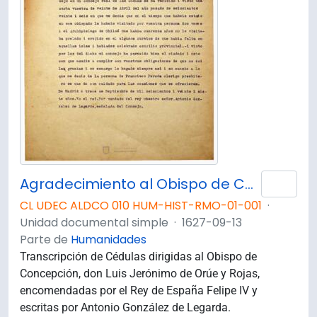
Agradecimiento al Obispo de Concepción por su buen trabajo
Añad
CL UDEC ALDCO 010 HUM-HIST-RMO-01-001
·
Unidad documental simple
·
1627-09-13
Parte de
Humanidades
Transcripción de Cédulas dirigidas al Obispo de
Concepción, don Luis Jerónimo de Orúe y Rojas,
encomendadas por el Rey de España Felipe IV y
escritas por Antonio González de Legarda.