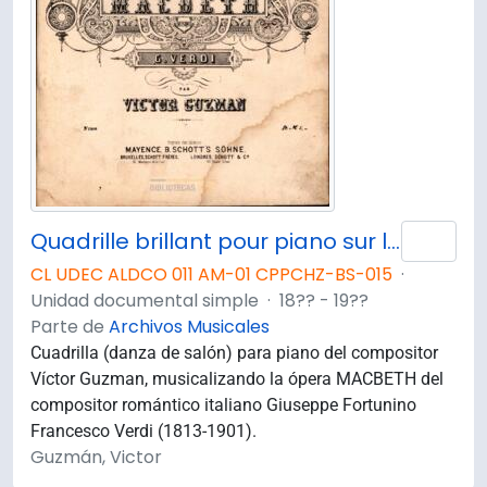
Quadrille brillant pour piano sur l'opéra MACBETH
Añad
CL UDEC ALDCO 011 AM-01 CPPCHZ-BS-015
·
Unidad documental simple
·
18?? - 19??
Parte de
Archivos Musicales
Cuadrilla (danza de salón) para piano del compositor
Víctor Guzman, musicalizando la ópera MACBETH del
compositor romántico italiano Giuseppe Fortunino
Francesco Verdi (1813-1901).
Guzmán, Victor