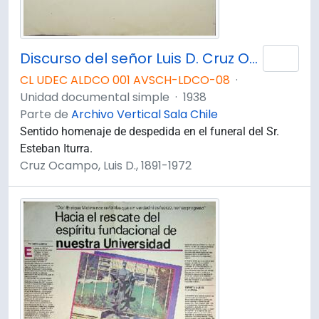
Discurso del señor Luis D. Cruz Ocampo en los funerales del señor Esteban S. Iturra (Lunes 31 de enero de 1938) / Luis D. Cruz Ocampo
Añad
CL UDEC ALDCO 001 AVSCH-LDCO-08
·
Unidad documental simple
·
1938
Parte de
Archivo Vertical Sala Chile
Sentido homenaje de despedida en el funeral del Sr.
Esteban Iturra.
Cruz Ocampo, Luis D., 1891-1972