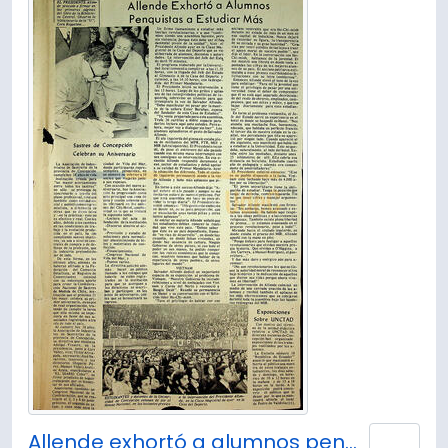
Allende exhortó a alumnos penquistas a estudiar más.
Añad