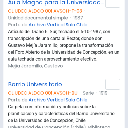
Aula Magna para la Universidad / Gustavo Mejía Jaramillo.
Añad
CL UDEC ALDCO 001 AVSCH-F-03
·
Unidad documental simple
·
1987
Parte de
Archivo Vertical Sala Chile
Artículo del Diario El Sur, fechado el 6-10-1987, con
transcripción de una carta al Rector, donde don
Gustavo Mejía Jaramillo, propone la transformación
del Foro Abierto de la Universidad de Concepción, en un
aula techada con aprovechamiento efectivo.
Mejía Jaramillo, Gustavo
Barrio Universitario
Añad
CL UDEC ALDCO 001 AVSCH-BU
·
Serie
·
1919
Parte de
Archivo Vertical Sala Chile
Carpeta con información y noticias sobre la
planificación y características del Barrio Universitario
de la Universidad de Concepción, Chile.
Universidad de Concepción (Chile). Biblioteca