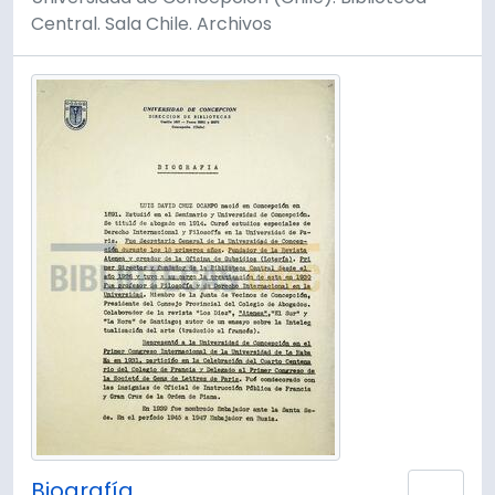
Central. Sala Chile. Archivos
Biografía .
Añad