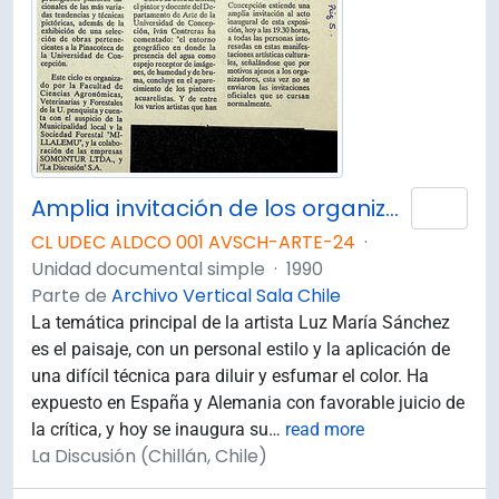
Amplia invitación de los organizadores : Exposición de Luz María Sánchez se inaugura hoy.
Añad
CL UDEC ALDCO 001 AVSCH-ARTE-24
·
Unidad documental simple
·
1990
Parte de
Archivo Vertical Sala Chile
La temática principal de la artista Luz María Sánchez
es el paisaje, con un personal estilo y la aplicación de
una difícil técnica para diluir y esfumar el color. Ha
expuesto en España y Alemania con favorable juicio de
la crítica, y hoy se inaugura su
…
read more
La Discusión (Chillán, Chile)