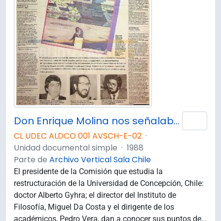
Don Enrique Molina nos señalaba que sin verdad ni esfuerzo, no hay progreso : Hacia el rescate del espíritu fundacional de nuestra universidad / Marina Gutiérrez
Añad
CL UDEC ALDCO 001 AVSCH-E-02
·
Unidad documental simple
·
1988
Parte de
Archivo Vertical Sala Chile
El presidente de la Comisión que estudia la
restructuración de la Universidad de Concepción, Chile:
doctor Alberto Gyhra; el director del Instituto de
Filosofía, Miguel Da Costa y el dirigente de los
académicos, Pedro Vera, dan a conocer sus puntos de
…