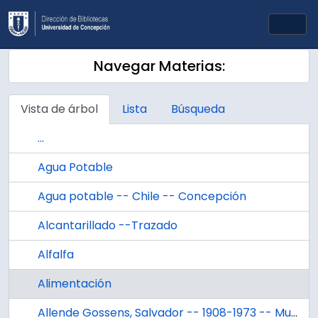
Skip to main content
Togg
Navegar Materias:
Vista de árbol
Lista
Búsqueda
...
Agua Potable
Agua potable -- Chile -- Concepción
Alcantarillado --Trazado
Alfalfa
Alimentación
Allende Gossens, Salvador -- 1908-1973 -- Muerte y Entierro