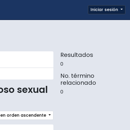
e page
Iniciar sesión
Portapapeles
Enlaces rápidos
Resultados
0
No. término
relacionado
oso sexual
0
ón en orden ascendente