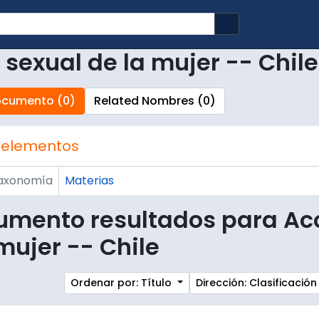
Search in brows
sexual de la mujer -- Chile
ocumento (0)
Related Nombres (0)
 elementos
axonomía
Materias
umento resultados para Ac
mujer -- Chile
Ordenar por: Título
Dirección: Clasificaci