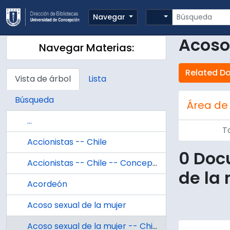
Skip to main content
Búsqueda
Search options
Navegar
Acoso 
Navegar Materias:
Related D
Vista de árbol
Lista
Búsqueda
Área de
...
T
Accionistas -- Chile
0 Doc
Accionistas -- Chile -- Concepción -- Nóminas
de la 
Acordeón
Acoso sexual de la mujer
Acoso sexual de la mujer -- Chile