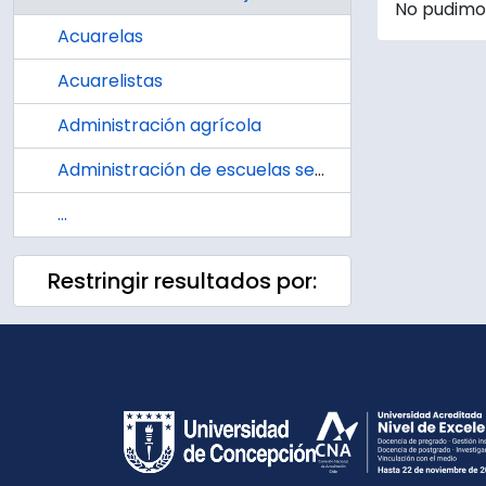
No pudimos
Acuarelas
Acuarelistas
Administración agrícola
Administración de escuelas secundarias
...
Restringir resultados por: