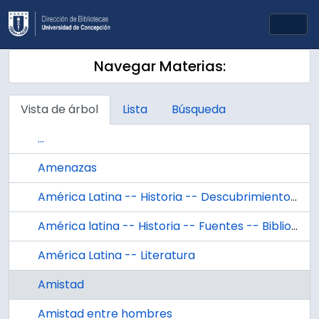
Skip to main content
Togg
Navegar Materias:
Vista de árbol
Lista
Búsqueda
...
Amenazas
América Latina -- Historia -- Descubrimiento y conquista
América latina -- Historia -- Fuentes -- Bibliografías
América Latina -- Literatura
Amistad
Amistad entre hombres