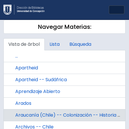
Skip to main content
Togg
Navegar Materias:
Vista de árbol
Lista
Búsqueda
...
Apartheid
Apartheid -- Sudáfrica
Aprendizaje Abierto
Arados
Araucanía (Chile) -- Colonización -- Historia --Siglo 19
Archivos -- Chile