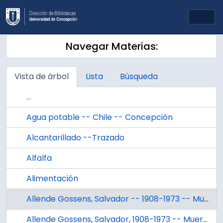
Skip to main content
Togg
Navegar Materias:
Vista de árbol
Lista
Búsqueda
...
Agua potable -- Chile -- Concepción
Alcantarillado --Trazado
Alfalfa
Alimentación
Allende Gossens, Salvador -- 1908-1973 -- Muerte y Entierro
Allende Gossens, Salvador, 1908-1973 -- Muerte y Entierro