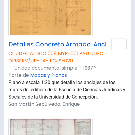
Detalles Concreto Armado. Anclaje de Muros. N°7
Añad
CL UDEC ALDCO 008 MYP-001 PAU UDEC
DIRSERV/UP-04- ECJS-020
·
Unidad documental simple
·
1937?
Parte de
Mapas y Planos
Plano a escala 1:20 que detalla los anclajes de los
muros del edificio de la Escuela de Ciencias Jurídicas y
Sociales de la Universidad de Concepción.
San Martín Sepúlveda, Enrique