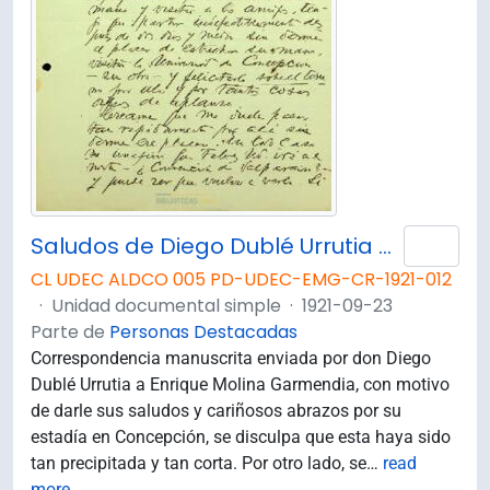
Saludos de Diego Dublé Urrutia a don Enrique Molina Garmendia
Añad
CL UDEC ALDCO 005 PD-UDEC-EMG-CR-1921-012
·
Unidad documental simple
·
1921-09-23
Parte de
Personas Destacadas
Correspondencia manuscrita enviada por don Diego
Dublé Urrutia a Enrique Molina Garmendia, con motivo
de darle sus saludos y cariñosos abrazos por su
estadía en Concepción, se disculpa que esta haya sido
tan precipitada y tan corta. Por otro lado, se
…
read
more