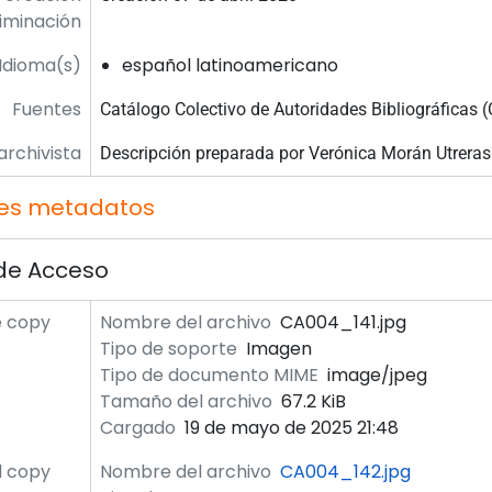
liminación
Idioma(s)
español latinoamericano
Fuentes
Catálogo Colectivo de Autoridades Bibliográficas 
archivista
Descripción preparada por Verónica Morán Utrera
es metadatos
de Acceso
e copy
Nombre del archivo
CA004_141.jpg
Tipo de soporte
Imagen
Tipo de documento MIME
image/jpeg
Tamaño del archivo
67.2 KiB
Cargado
19 de mayo de 2025 21:48
l copy
Nombre del archivo
CA004_142.jpg