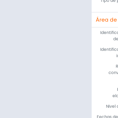
Tipo de 
Área de 
Identific
de
Identific
R
con
el
Nivel 
Fechas de