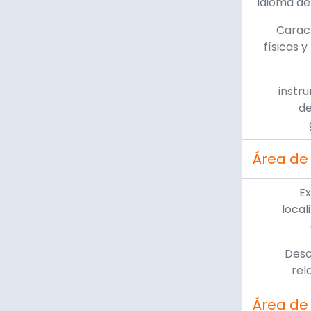
Idioma de
Caract
físicas y
instr
de
Área de
Ex
local
Desc
rel
Área de