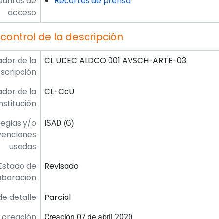
puntos de
Recortes de prensa
acceso
control de la descripción
ador de la
CL UDEC ALDCO 001 AVSCH-ARTE-03
scripción
ador de la
CL-CcU
institución
eglas y/o
ISAD (G)
venciones
usadas
Estado de
Revisado
aboración
de detalle
Parcial
 creación
Creación 07 de abril 2020