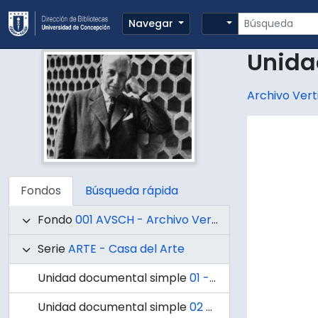
Skip to main content
Búsqueda
Search options
Navegar
Unida
Archivo Verti
Fondos
Búsqueda rápida
Fondo
001 AVSCH - Archivo Vertical Sala Chile
Serie
ARTE - Casa del Arte
Unidad documental simple
01 - Mural " Presencia de América Latina"
Unidad documental simple
02 - Generación de Pintores de 1913: En colección de la Universidad