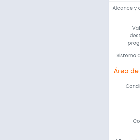
Alcance y 
Val
dest
prog
Sistema d
Área de
Condi
Co