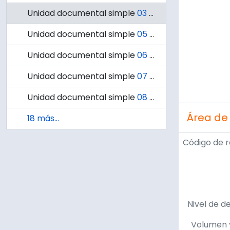
Unidad documental simple
03 - Premio Municipal de Arte
Unidad documental simple
05 - Mural " Presencia de América Latina" de Jorge González Camarena
Unidad documental simple
06 - Museo de reproducciones : 225 obras de la pintura universal / Casa del Arte
Unidad documental simple
07 - Salón Regional de Artes Plásticas: Jornadas Universitarias
Unidad documental simple
08 - Cien años de la pintura impresionista.
Área de
18 más...
Código de r
Nivel de d
Volumen 