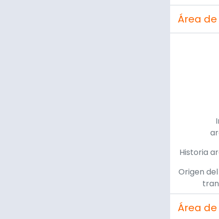
Área de
ar
Historia a
Origen del
tran
Área de 