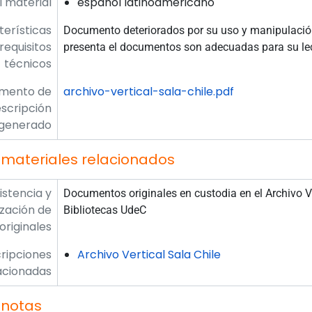
l material
español latinoamericano
erísticas
Documento deteriorados por su uso y manipulació
 requisitos
presenta el documentos son adecuadas para su lec
técnicos
umento de
archivo-vertical-sala-chile.pdf
scripción
generado
 materiales relacionados
istencia y
Documentos originales en custodia en el Archivo Ver
ización de
Bibliotecas UdeC
originales
ripciones
Archivo Vertical Sala Chile
acionadas
 notas