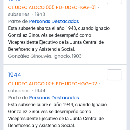
CL UDEC ALDCO 005 PD-UDEC-IGG-01
·
subseries
·
1943
Parte de
Personas Destacadas
Esta subserie abarca el año 1943, cuando Ignacio
González Ginouvés se desempeñó como
Vicepresidente Ejecutivo de la Junta Central de
Beneficencia y Asistencia Social.
González Ginouvés, Ignacio, 1903-
1944
Añad
CL UDEC ALDCO 005 PD-UDEC-IGG-02
·
subseries
·
1944
Parte de
Personas Destacadas
Esta subserie cubre el año 1944, cuando Ignacio
González Ginouvés se desempeñó como
Vicepresidente Ejecutivo de la Junta Central de
Beneficencia y Asistencia Social.