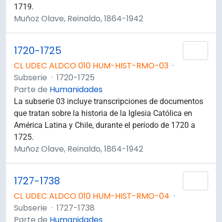
1719.
Muñoz Olave, Reinaldo, 1864-1942
1720-1725
Añad
CL UDEC ALDCO 010 HUM-HIST-RMO-03
·
Subserie
·
1720-1725
Parte de
Humanidades
La subserie 03 incluye transcripciones de documentos
que tratan sobre la historia de la Iglesia Católica en
América Latina y Chile, durante el período de 1720 a
1725.
Muñoz Olave, Reinaldo, 1864-1942
1727-1738
Añad
CL UDEC ALDCO 010 HUM-HIST-RMO-04
·
Subserie
·
1727-1738
Parte de
Humanidades