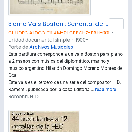
3ième Vals Boston : Señorita, de H.D. Ramenti
Añad
CL UDEC ALDCO 011 AM-01 CPPCHZ-EBH-001
·
Unidad documental simple
·
1900-
Parte de
Archivos Musicales
Esta partitura corresponde a un vals Boston para piano
a 2 manos con música del diplomático, marino y
músico argentino Hilarión Domingo Moreno Montes de
Oca.
Este vals es el tercero de una serie del compositor H.D.
Ramenti, publicada por la casa Editorial
…
read more
Ramenti, H. D.