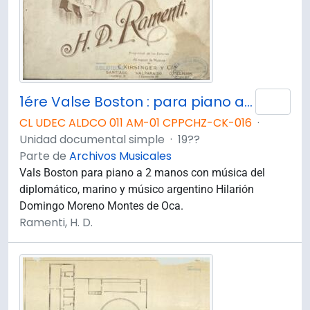
1ére Valse Boston : para piano a dos manos
Añad
CL UDEC ALDCO 011 AM-01 CPPCHZ-CK-016
·
Unidad documental simple
·
19??
Parte de
Archivos Musicales
Vals Boston para piano a 2 manos con música del
diplomático, marino y músico argentino Hilarión
Domingo Moreno Montes de Oca.
Ramenti, H. D.