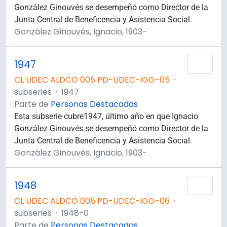
González Ginouvés se desempeñó como Director de la
Junta Central de Beneficencia y Asistencia Social.
González Ginouvés, Ignacio, 1903-
1947
Añad
CL UDEC ALDCO 005 PD-UDEC-IGG-05
·
subseries
·
1947
Parte de
Personas Destacadas
Esta subserie cubre1947, último año en que Ignacio
González Ginouvés se desempeñó como Director de la
Junta Central de Beneficencia y Asistencia Social.
González Ginouvés, Ignacio, 1903-
1948
Añad
CL UDEC ALDCO 005 PD-UDEC-IGG-06
·
subseries
·
1948-0
Parte de
Personas Destacadas