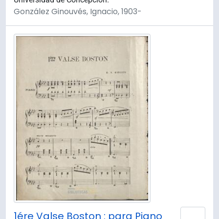
González Ginouvés, Ignacio, 1903-
1ére Valse Boston : para Piano
Añad