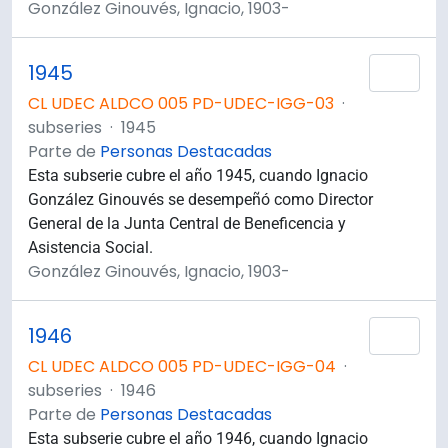
González Ginouvés, Ignacio, 1903-
1945
Añad
CL UDEC ALDCO 005 PD-UDEC-IGG-03
·
subseries
·
1945
Parte de
Personas Destacadas
Esta subserie cubre el año 1945, cuando Ignacio
González Ginouvés se desempeñó como Director
General de la Junta Central de Beneficencia y
Asistencia Social.
González Ginouvés, Ignacio, 1903-
1946
Añad
CL UDEC ALDCO 005 PD-UDEC-IGG-04
·
subseries
·
1946
Parte de
Personas Destacadas
Esta subserie cubre el año 1946, cuando Ignacio