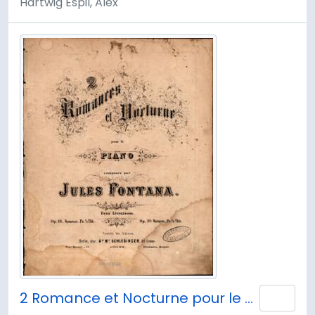
Hartwig Espil, Alex
2 Romance et Nocturne pour le Piano composés par Jules Fontana.
Añad