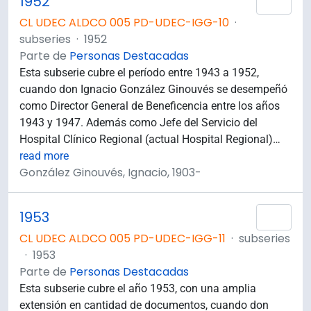
1952
Añad
CL UDEC ALDCO 005 PD-UDEC-IGG-10
·
subseries
·
1952
Parte de
Personas Destacadas
Esta subserie cubre el período entre 1943 a 1952,
cuando don Ignacio González Ginouvés se desempeñó
como Director General de Beneficencia entre los años
1943 y 1947. Además como Jefe del Servicio del
Hospital Clínico Regional (actual Hospital Regional)
…
read more
González Ginouvés, Ignacio, 1903-
1953
Añad
CL UDEC ALDCO 005 PD-UDEC-IGG-11
·
subseries
·
1953
Parte de
Personas Destacadas
Esta subserie cubre el año 1953, con una amplia
extensión en cantidad de documentos, cuando don