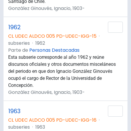
Santiago de Chile.
González Ginouvés, Ignacio, 1903-
1962
Añad
CL UDEC ALDCO 005 PD-UDEC-IGG-15
·
subseries
·
1962
Parte de
Personas Destacadas
Esta subserie corresponde al año 1962 y reúne
discursos oficiales y otros documentos misceláneos
del periodo en que don Ignacio González Ginouvés
ocupó el cargo de Rector de la Universidad de
Concepción.
González Ginouvés, Ignacio, 1903-
1963
Añad
CL UDEC ALDCO 005 PD-UDEC-IGG-16
·
subseries
·
1963