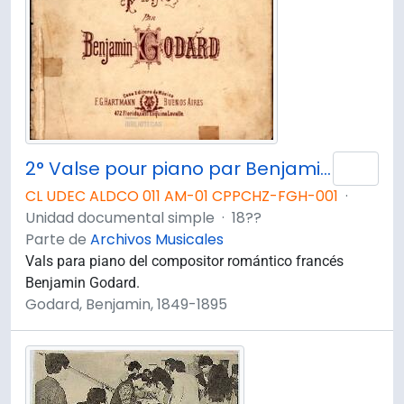
2° Valse pour piano par Benjamin Godard
Añad
CL UDEC ALDCO 011 AM-01 CPPCHZ-FGH-001
·
Unidad documental simple
·
18??
Parte de
Archivos Musicales
Vals para piano del compositor romántico francés
Benjamin Godard.
Godard, Benjamin, 1849-1895