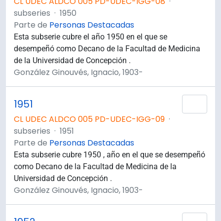
CL UDEC ALDCO 005 PD-UDEC-IGG-08
·
subseries
·
1950
Parte de
Personas Destacadas
Esta subserie cubre el año 1950 en el que se
desempeñó como Decano de la Facultad de Medicina
de la Universidad de Concepción .
González Ginouvés, Ignacio, 1903-
1951
Añad
CL UDEC ALDCO 005 PD-UDEC-IGG-09
·
subseries
·
1951
Parte de
Personas Destacadas
Esta subserie cubre 1950 , año en el que se desempeñó
como Decano de la Facultad de Medicina de la
Universidad de Concepción .
González Ginouvés, Ignacio, 1903-