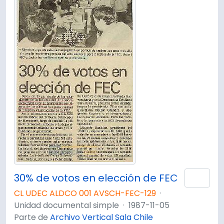
30% de votos en elección de FEC
Añad
CL UDEC ALDCO 001 AVSCH-FEC-129
·
Unidad documental simple
·
1987-11-05
Parte de
Archivo Vertical Sala Chile