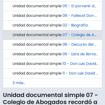
Unidad documental simple
05 - El porvenir de la democracia / por el Embajador de Chile ante la Santa Sede, Excmo. señor Luis David Cruz Ocampo.
Unidad documental simple
06 - Falleció Don Luis David Cruz Ocampo.
Unidad documental simple
02 - Biografía .
Unidad documental simple
07 - Colegio de Abogados recordó a Luis David Cruz.
Unidad documental simple
08 - Discurso del señor Luis D. Cruz Ocampo en los funerales del señor Esteban S. Iturra (Lunes 31 de enero de 1938) / Luis D. Cruz Ocampo
Unidad documental simple
09 - Lista de libros de la colección de Don Luis David Cruz Ocampo.
Unidad documental simple
10 - Don Luis David Cruz Ocampo (23/8/73) / René Louvel Bert. "La vida bien empleada es larga". Leonardo da Vinci
Unidad documental simple
11 - Don Luis David Cruz Ocampo / René Louvel Bert. "La vida bien empleada es larga" . Leonardo da Vinci
3 más...
Unidad documental simple 07 -
Colegio de Abogados recordó a