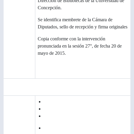
Dirección de Bibliotecas de la Universidad de
Concepción.
Notas
Se identifica membrete de la Cámara de
Diputados, sello de recepción y firma originales
Notas
Copia conforme con la intervención
pronunciada en la sesión 27°, de fecha 20 de
mayo de 2015.
Identificador/es
alternativo(os)
Puntos de acceso
Puntos de
Archivos Verticales (Bibliotecas)
acceso por
Universidades
materia
Aniversarios
Puntos de
Chile
»
Concepción