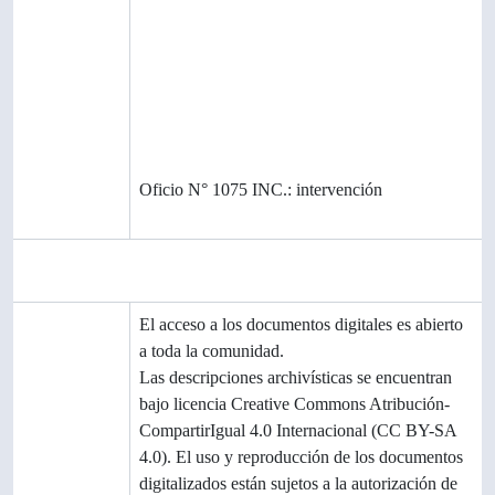
y
programació
n
Acumulacio
nes
Sistema de
Oficio N° 1075 INC.: intervención
arreglo
Área de condiciones de acceso y uso
Condicione
El acceso a los documentos digitales es abierto
s de acceso
a toda la comunidad.
Las descripciones archivísticas se encuentran
bajo licencia Creative Commons Atribución-
CompartirIgual 4.0 Internacional (CC BY-SA
4.0). El uso y reproducción de los documentos
digitalizados están sujetos a la autorización de