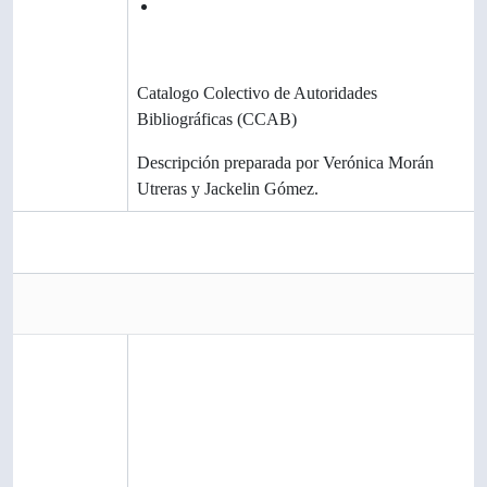
Idioma(s)
español latinoamericano
Escritura(s)
Fuentes
Catalogo Colectivo de Autoridades
Bibliográficas (CCAB)
Nota del
Descripción preparada por Verónica Morán
archivista
Utreras y Jackelin Gómez.
Imágenes metadatos
Copias de Acceso
Reference
Nombre del archivo
HU026_141.jpg
copy
Tipo de soporte
Imagen
Tipo de documento MIME
image/jpeg
Tamaño del archivo
74.5 KiB
Cargado
19 de mayo de 2025 21:48