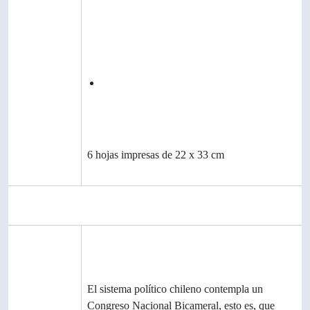
referencia
20
Título
Homenaje a Universidad de Concepción
en su 96° aniversario
Fecha(s)
2015 (Creación)
Nivel de
Unidad documental simple
descripción
Volumen y
6 hojas impresas de 22 x 33 cm
soporte
Área de contexto
Autor
Chile. Congreso Nacional. Cámara de
Diputados
Historia administrativa
El sistema político chileno contempla un
Congreso Nacional Bicameral, esto es, que