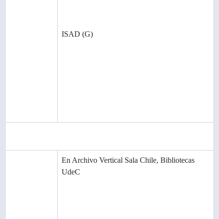
requisitos
técnicos
Instrumento
ISAD (G)
s de
descripción
instrumento
archivo-vertical-sala-chile.pdf
de
descripción
generado
Área de materiales relacionados
Existencia y
En Archivo Vertical Sala Chile, Bibliotecas
localización
UdeC
de
originales
Existencia y