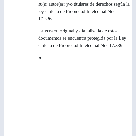
su(s) autor(es) y/o titulares de derechos según la
ley chilena de Propiedad Intelectual No.
17.336.
Condicione
La versión original y digitalizada de estos
s
documentos se encuentra protegida por la Ley
chilena de Propiedad Intelectual No. 17.336.
Idioma del
español latinoamericano
material
Escritura del
material
Notas sobre
las lenguas
y escrituras
Característic
as físicas y