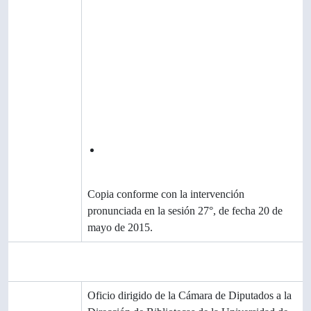
localización
de copias
Unidades
de
descripción
relacionada
s
Descripciones
Archivo Vertical Sala Chile
relacionadas
Nota de
Copia conforme con la intervención
publicación
pronunciada en la sesión 27°, de fecha 20 de
mayo de 2015.
Área de notas
Notas
Oficio dirigido de la Cámara de Diputados a la