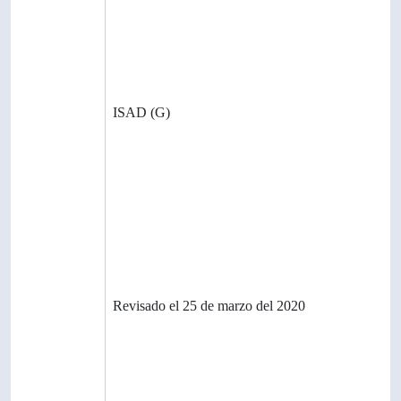
Identificador
CL-CcU
de la
institución
Reglas y/o
ISAD (G)
convencion
es usadas
Estado de
Revisado
elaboración
Nivel de
Parcial
detalle
Fechas de
Revisado el 25 de marzo del 2020
creación
revisión
eliminación