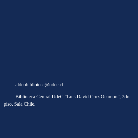
Explora
Autoridades
Documentos
Fondos
Imágenes
Contacto
aldcobiblioteca@udec.cl
Biblioteca Central UdeC “Luis David Cruz Ocampo”, 2do
piso, Sala Chile.