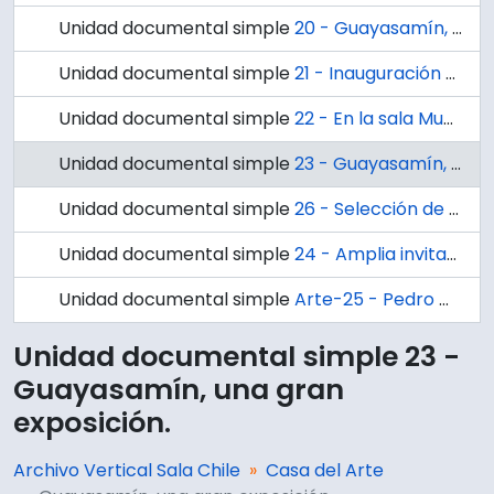
Unidad documental simple
20 - Guayasamín, una exposición diferente y atractiva.
Unidad documental simple
21 - Inauguración mañana de exposición: Dos notables artistas de la plástica nacional / por Atril.
Unidad documental simple
22 - En la sala Municipal: Hoy se inaugura exposición de María Eugenia Terrazas.
Unidad documental simple
23 - Guayasamín, una gran exposición.
Unidad documental simple
26 - Selección de Últimas Adquisiciones en la Pinacoteca de la Universidad de Concepción / Braulio Arenas.
Unidad documental simple
24 - Amplia invitación de los organizadores : Exposición de Luz María Sánchez se inaugura hoy.
Unidad documental simple
Arte-25 - Pedro Olmos : Faro Inextinguible /por Jaime Salgado Albornoz.
Unidad documental simple 23 -
Guayasamín, una gran
exposición.
Archivo Vertical Sala Chile
Casa del Arte