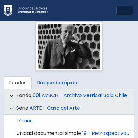
Skip to main content
Togg
Fondos
Búsqueda rápida
Fondo
001 AVSCH - Archivo Vertical Sala Chile
Serie
ARTE - Casa del Arte
17 más...
Unidad documental simple
19 - Retrospectiva de Baltazar Hernández: 4 décadas de brillante carrera artística: Ñuble.