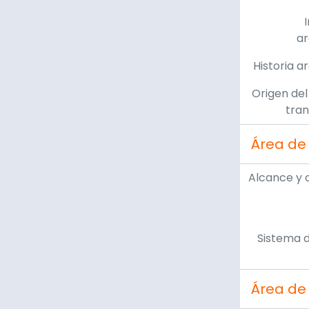
ar
Historia a
Origen del
tran
Área de 
Alcance y 
Sistema d
Área de