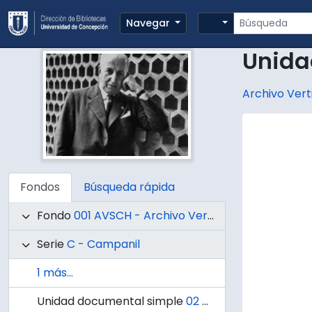
Skip to main content
Búsqueda
Search options
Navegar
Unida
Archivo Verti
Fondos
Búsqueda rápida
Fondo
001 AVSCH - Archivo Vertical Sala Chile
Serie
C - Campanil
1 más...
Unidad documental simple
02 - No, no fue bombardeado