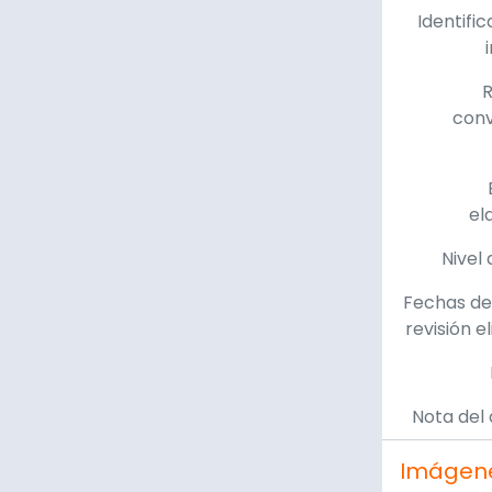
Identific
R
con
el
Nivel 
Fechas de
revisión e
Nota del 
Imágen