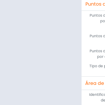
Puntos 
Puntos 
po
Puntos 
Puntos 
por 
Tipo de 
Área de 
Identific
de