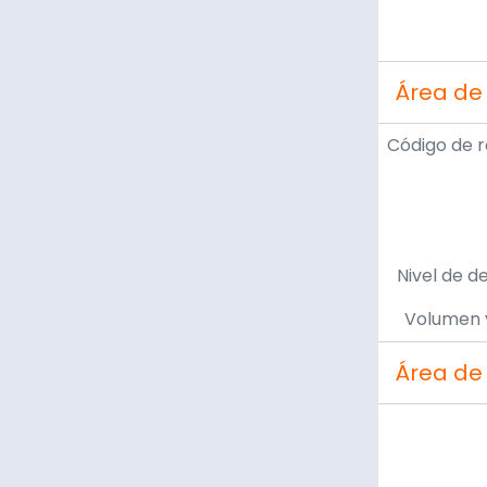
Área de
Código de r
Nivel de d
Volumen 
Área de