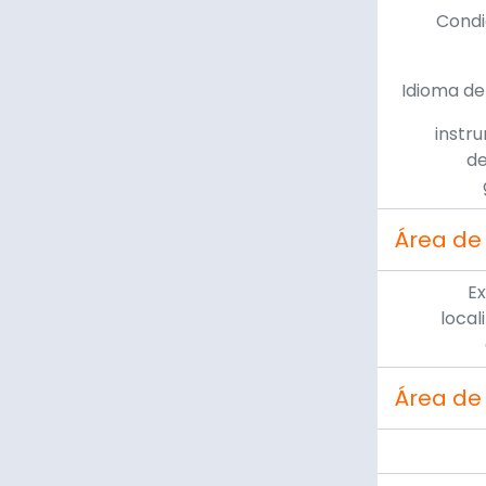
Condi
Idioma de
instr
de
Área de
Ex
local
Área de