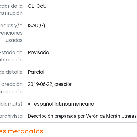
ador de la
CL-CcU
institución
eglas y/o
ISAD(G)
venciones
usadas
Estado de
Revisado
aboración
de detalle
Parcial
 creación
2019-06-22, creación
liminación
Idioma(s)
español latinoamericano
archivista
Descripción preparada por Verónica Morán Utrera
es metadatos