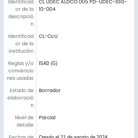
Identificad
CL UDEC ALDCO 005 PD-UDEC-IGG-
or de la
10-004
descripció
n
Identificad
CL-CcU
or de la
institución
Reglas y/o
ISAD (G)
convencio
nes usadas
Estado de
Borrador
elaboració
n
Nivel de
Parcial
detalle
Fechas de
Creado el 21 de agosto de 2024.