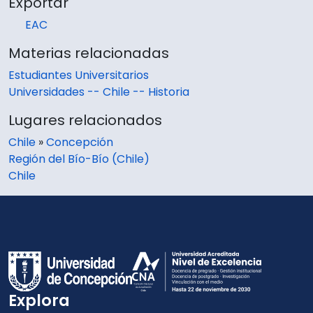
Exportar
EAC
Materias relacionadas
Estudiantes Universitarios
Universidades -- Chile -- Historia
Lugares relacionados
Chile
»
Concepción
Región del Bío-Bío (Chile)
Chile
Explora