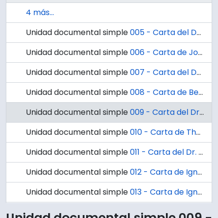
4 más...
Unidad documental simple
005 - Carta del Doctor Ignacio González al Dr. Benjamin Horning
Unidad documental simple
006 - Carta de Jorge Eyzaguirre V. , Jefe del Departamento Central de Compras del Servicio Nacional de Salud al Dr. Ignacio González G.
Unidad documental simple
007 - Carta del Dr. Ignacio González G. al Señor Jorge Eyzaguirre V. Jefe del Departamento de Compras del Servicio Nacional de Salud.
Unidad documental simple
008 - Carta de Benjamin G. Horning al Dr. Ignacio González G.
Unidad documental simple
009 - Carta del Dr. Ignacio González Ginouvés al Dr. Luis Vargas F.
Unidad documental simple
010 - Carta de Theodore I. Gandy al Dr. Ignacio González G.
Unidad documental simple
011 - Carta del Dr. James L. Troupin, Jefe de la Sección de Asistencia a Instituciones Educacionales de la Organización Mundial de la Salud al Dr. Ignacio González G.
Unidad documental simple
012 - Carta de Ignacio González G. al Dr. Jorge Hodgson
Unidad documental simple
013 - Carta de Ignacio González G. al Dr. Benjamin G. Horning
68 más...
Unidad documental simple 009 -