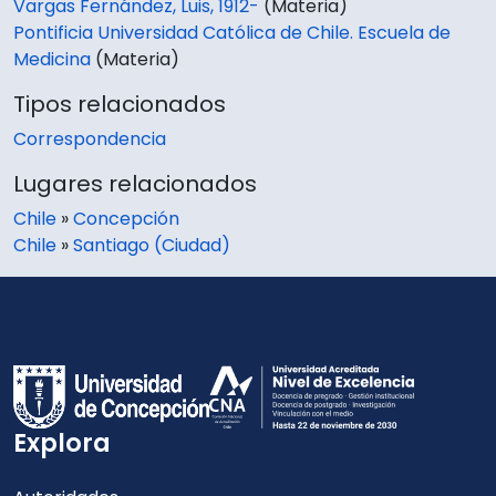
Vargas Fernández, Luis, 1912-
(Materia)
Pontificia Universidad Católica de Chile. Escuela de
Medicina
(Materia)
Tipos relacionados
Correspondencia
Lugares relacionados
Chile
»
Concepción
Chile
»
Santiago (Ciudad)
Explora