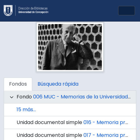
Skip to main content
Togg
Fondos
Búsqueda rápida
Fondo
006 MUC - Memorias de la Universidad de Concepción
15 más...
Unidad documental simple
016 - Memoria presentada por el Directorio de la Universidad de Concepción correspondiente al año 1944.
Unidad documental simple
017 - Memoria presentada por el Directorio de la Universidad de Concepción correspondiente al año 1945.