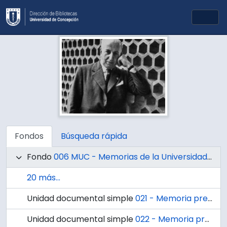
Skip to main content
Togg
Fondos
Búsqueda rápida
Fondo
006 MUC - Memorias de la Universidad de Concepción
20 más...
Unidad documental simple
021 - Memoria presentada por el Directorio de la Universidad de Concepción correspondiente al año 1949.
Unidad documental simple
022 - Memoria presentada por el Directorio de la Universidad de Concepción correspondiente al año 1950.