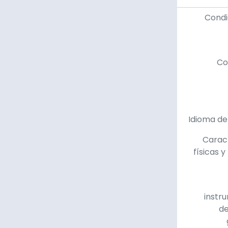
Condi
Co
Idioma de
Caract
físicas y
instr
de