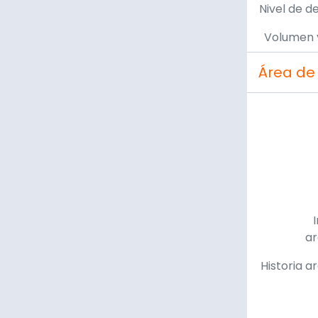
Nivel de d
Volumen 
Área de
ar
Historia a