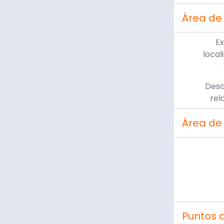
Área de
Ex
local
Desc
rel
Área de
Puntos 