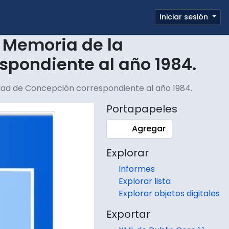
e page
Iniciar sesión
Portapapeles
Enlaces rápidos
 Memoria de la
spondiente al año 1984.
dad de Concepción correspondiente al año 1984.
Portapapeles
Agregar
Explorar
Informes
Explorar lista
Explorar objetos digitales
Exportar