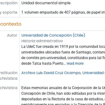
escripción
Unidad documental simple
y soporte
1 volumen empastado de 407 páginas, de papel i
 contexto
Autor
Universidad de Concepción (Chile)
Historia administrativa
La UdeC fue creada en 1919 por la comunidad local
universidades ubicadas fuera de Santiago, conta
de comités pro-universidad, constituidos para tal fi
desde Talca hasta Puerto
…
read more
Institución
Archivo Luis David Cruz Ocampo, Universidad
chivística
rchivística
Estas memorias anuales de la Corporación de la U
Concepción de Chile, han sido editadas por la mism
depositadas en la Rectoría de la casa de estudios
periódicamente son enviadas a la Dirección de la B