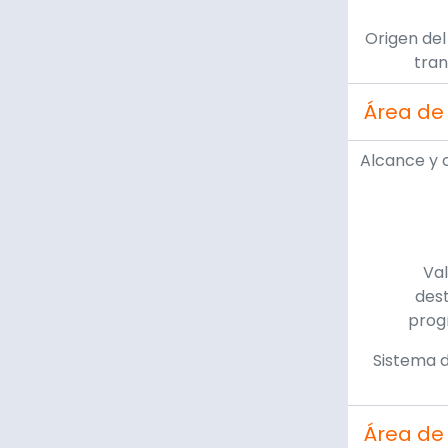
Origen del
tran
Área de 
Alcance y 
Val
dest
prog
Sistema d
Área de