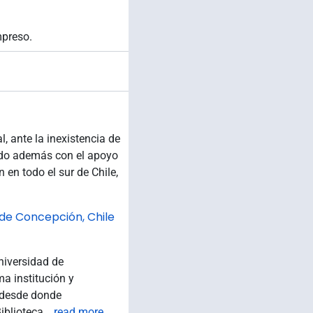
mpreso.
, ante la inexistencia de
ndo además con el apoyo
n en todo el sur de Chile,
 de Concepción, Chile
niversidad de
a institución y
, desde donde
iblioteca
…
read more