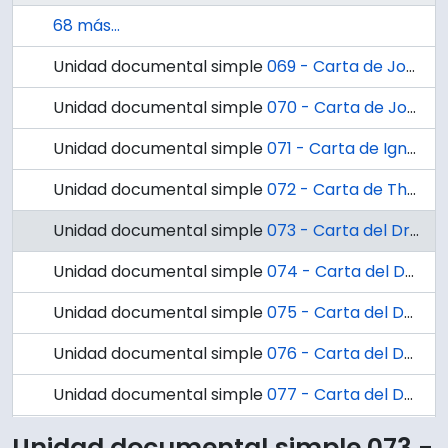
68 más...
Unidad documental simple
069 - Carta de José González al Dr. Enrique Laval
Unidad documental simple
070 - Carta de José González al Dr. Gustavo Fricke
Unidad documental simple
071 - Carta de Ignacio González G. al Dr. Alejandro Garretón
Unidad documental simple
072 - Carta de Theodore Gandy al Dr. Ignacio González G.
Unidad documental simple
073 - Carta del Dr. Miller al Dr. Ignacio González G.
Unidad documental simple
074 - Carta del Dr. Ignacio González G. al Dr. Pablo Gerzanits
Unidad documental simple
075 - Carta del Dr. Ignacio González G. al Prefecto Jefe de Carabineros de Concepción
Unidad documental simple
076 - Carta del Dr. Eduardo Cáceres al Dr. Ignacio González G.
Unidad documental simple
077 - Carta del Dr. Ignacio González G. al Dr. Edgardo Enríquez Frodden
4 más...
Unidad documental simple 073 -