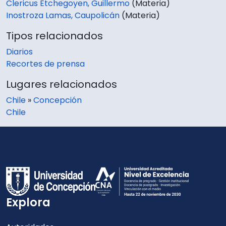
Clericus Etchegoyen, Guillermo
(Materia)
Inostroza Lamas, Caupolicán
(Materia)
Tipos relacionados
Diarios
Recortes de prensa
Lugares relacionados
Chile
»
Concepción
Chile
Explora